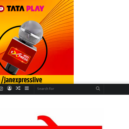
r
uTube
Instagram
Log
Random
Sidebar
Search
In
Article
for