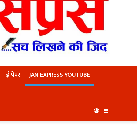
ई-पेपर
JAN EXPRESS YOUTUBE
Log
Sidebar
In