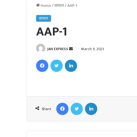
Home
/
वायरल
/
AAP-1
वायरल
AAP-1
JAN EXPRESS
S
March 9, 2023
e
Facebook
Twitter
LinkedIn
n
d
a
n
e
m
Facebook
Twitter
LinkedIn
a
Share
i
l