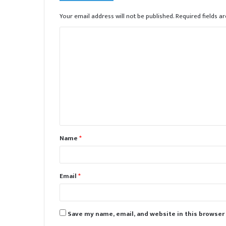
Your email address will not be published.
Required fields 
C
o
m
m
e
n
t
Name
*
*
Email
*
Save my name, email, and website in this browser