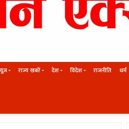
न्यूज़
राज्य खबरें
देश
विदेश
राजनीति
धर्म