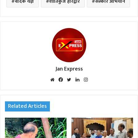
वैदिक यज्ञ
शांतिकुंज हरिद्वार
संस्कार अभियान
Jan Express
We
Fac
Twi
Lin
Inst
bsi
eb
tte
ked
agr
te
oo
r
In
am
k
Related Articles