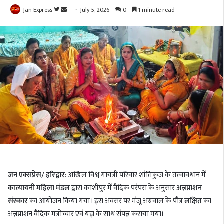
Jan Express
F
S
July 5, 2026
0
1 minute read
o
e
l
n
l
d
o
a
w
n
o
e
n
m
T
a
w
i
i
l
t
t
e
जन एक्सप्रेस/ हरिद्वार:
अखिल विश्व गायत्री परिवार शांतिकुंज के तत्वावधान में
r
कात्यायनी महिला मंडल
द्वारा काशीपुर में वैदिक परंपरा के अनुसार
अन्नप्राशन
संस्कार
का आयोजन किया गया। इस अवसर पर मंजू अग्रवाल के पौत्र
लक्षित
का
अन्नप्राशन वैदिक मंत्रोच्चार एवं यज्ञ के साथ संपन्न कराया गया।