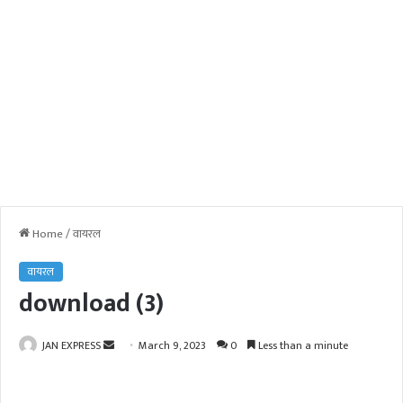
Home
/
वायरल
वायरल
download (3)
JAN EXPRESS
S
March 9, 2023
0
Less than a minute
e
n