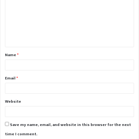
o
m
m
e
n
t
Name
*
*
Email
*
Website
Save my name, email, and website in this browser for the next
time I comment.