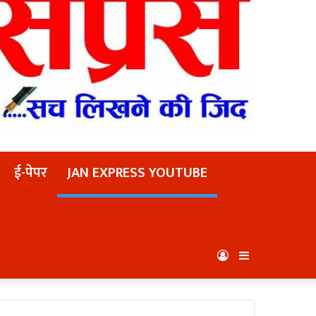
ई-पेपर
JAN EXPRESS YOUTUBE
Log
Sidebar
In