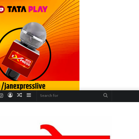
r
uTube
Instagram
Log
Random
Sidebar
Search
In
Article
for