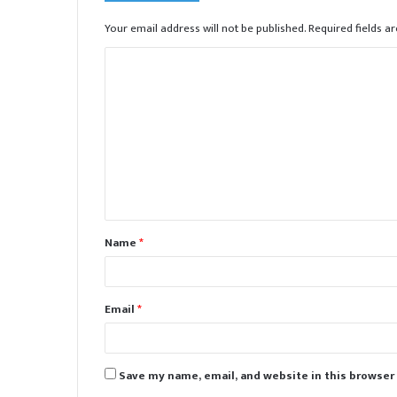
Your email address will not be published.
Required fields 
C
o
m
m
e
n
t
Name
*
*
Email
*
Save my name, email, and website in this browser