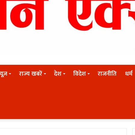
न्यूज़
राज्य खबरें
देश
विदेश
राजनीति
धर्म