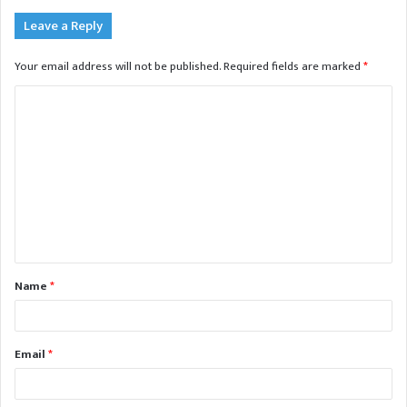
Leave a Reply
Your email address will not be published.
Required fields are marked
*
C
o
m
m
e
n
t
Name
*
*
Email
*