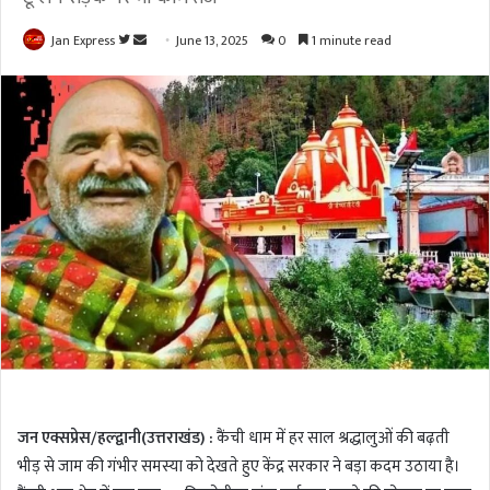
Jan Express
F
S
June 13, 2025
0
1 minute read
o
e
l
n
l
d
o
a
w
n
o
e
n
m
T
a
w
i
i
l
t
t
e
r
जन एक्सप्रेस/हल्द्वानी(उत्तराखंड) :
कैंची धाम में हर साल श्रद्धालुओं की बढ़ती
भीड़ से जाम की गंभीर समस्या को देखते हुए केंद्र सरकार ने बड़ा कदम उठाया है।