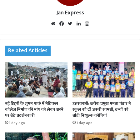
Jan Express
We
Fac
Twi
Lin
Inst
bsi
eb
tte
ked
agr
te
oo
r
In
am
k
Related Articles
नई टिहरी के सुमन पार्क में मेडिकल
उत्तरकाशी: ब्लॉक प्रमुख ममता पंवार ने
कॉलेज निर्माण की मांग को लेकर धरने
स्कूल को दी जरूरी सामग्री, बच्चों को
पर बैठे प्रदर्शनकारी
बांटी निःशुल्क कॉपियां
1 day ago
1 day ago