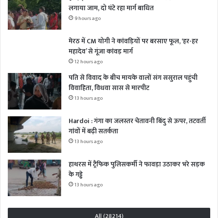
लगाया जाम, दो घंटे रहा मार्ग बाधित
9 hours ago
मेरठ में CM योगी ने कांवड़ियों पर बरसाए फूल, ‘हर-हर
महादेव’ से गूंजा कांवड़ मार्ग
12 hours ago
पति से विवाद के बीच मायके वालों संग ससुराल पहुंची
विवाहिता, विधवा सास से मारपीट
13 hours ago
Hardoi : गंगा का जलस्तर चेतावनी बिंदु से ऊपर, तटवर्ती
गांवों में बढ़ी सतर्कता
13 hours ago
हाथरस में ट्रैफिक पुलिसकर्मी ने फावड़ा उठाकर भरे सड़क
के गड्ढे
13 hours ago
All (28214)