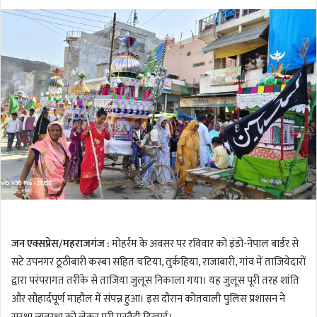
o
e
l
n
l
d
o
a
w
n
o
e
n
m
T
a
w
i
i
l
t
t
e
r
जन एक्सप्रेस/महराजगंज :
मोहर्रम के अवसर पर रविवार को इंडो-नेपाल बार्डर से
सटे उपनगर ठूठीबारी कस्बा सहित चटिया, तुर्कहिया, राजाबारी, गांव में ताजियेदारों
द्वारा परंपरागत तरीके से ताजिया जुलूस निकाला गया। यह जुलूस पूरी तरह शांति
और सौहार्दपूर्ण माहौल में संपन्न हुआ। इस दौरान कोतवाली पुलिस प्रशासन ने