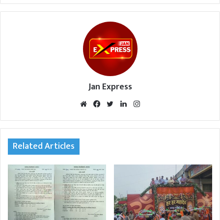
Jan Express
We
Fac
Twi
Lin
Inst
bsi
eb
tte
ked
agr
te
oo
r
In
am
k
Related Articles