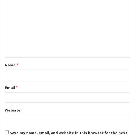
C
o
m
m
e
n
t
Name
*
*
Email
*
Website
Save my name, email, and website in this browser for the next