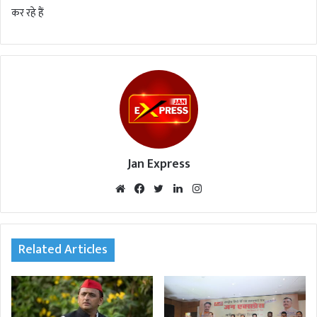
कर रहे हैं
Jan Express
We
Fac
Twi
Lin
Inst
bsi
eb
tte
ked
agr
te
oo
r
In
am
k
Related Articles