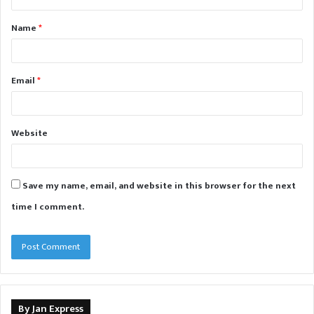
t
Name
*
*
Email
*
Website
Save my name, email, and website in this browser for the next
time I comment.
By Jan Express