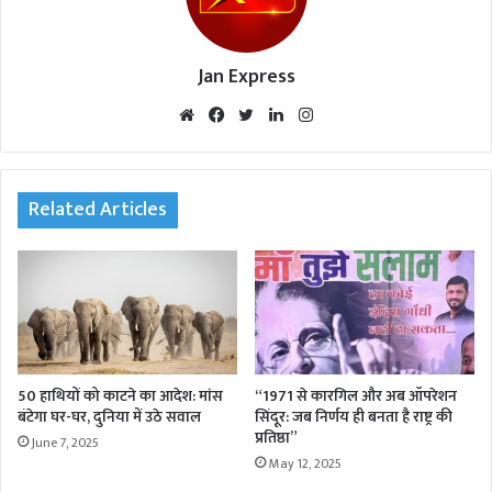
Jan Express
We
Fac
Twi
Lin
Inst
bsi
eb
tte
ked
agr
te
oo
r
In
am
k
Related Articles
50 हाथियों को काटने का आदेश: मांस
“1971 से कारगिल और अब ऑपरेशन
बंटेगा घर-घर, दुनिया में उठे सवाल
सिंदूर: जब निर्णय ही बनता है राष्ट्र की
प्रतिष्ठा”
June 7, 2025
May 12, 2025