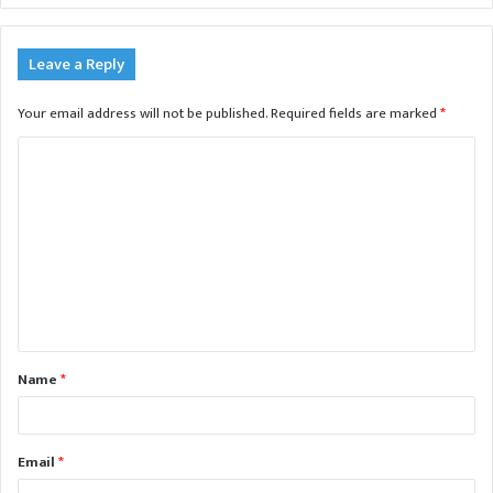
Leave a Reply
Your email address will not be published.
Required fields are marked
*
C
o
m
m
e
n
t
Name
*
*
Email
*