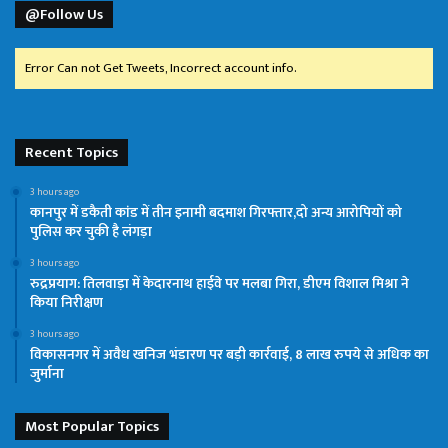
@Follow Us
Error Can not Get Tweets, Incorrect account info.
Recent Topics
3 hours ago
कानपुर में डकैती कांड में तीन इनामी बदमाश गिरफ्तार,दो अन्य आरोपियों को
पुलिस कर चुकी है लंगड़ा
3 hours ago
रुद्रप्रयाग: तिलवाड़ा में केदारनाथ हाईवे पर मलबा गिरा, डीएम विशाल मिश्रा ने
किया निरीक्षण
3 hours ago
विकासनगर में अवैध खनिज भंडारण पर बड़ी कार्रवाई, 8 लाख रुपये से अधिक का
जुर्माना
Most Popular Topics