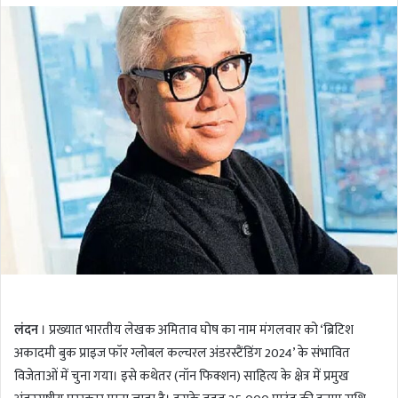
l
n
l
d
o
a
w
n
o
e
n
m
T
a
w
i
i
l
t
t
e
r
लंदन
। प्रख्यात भारतीय लेखक अमिताव घोष का नाम मंगलवार को ‘ब्रिटिश
अकादमी बुक प्राइज फॉर ग्लोबल कल्चरल अंडरस्टैंडिंग 2024’ के संभावित
विजेताओं में चुना गया। इसे कथेतर (नॉन फिक्शन) साहित्य के क्षेत्र में प्रमुख