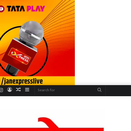
r
uTube
Instagram
Log
Random
Sidebar
Search
In
Article
for