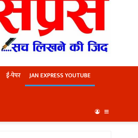
ई-पेपर
JAN EXPRESS YOUTUBE
Log
Sidebar
In