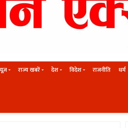
न्यूज़
राज्य खबरें
देश
विदेश
राजनीति
धर्म