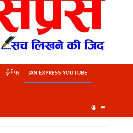
ई-पेपर
JAN EXPRESS YOUTUBE
Log
Sidebar
In