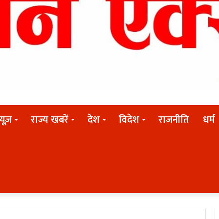
न्यूज़
राज्य खबरें
देश
विदेश
राजनीति
धर्म