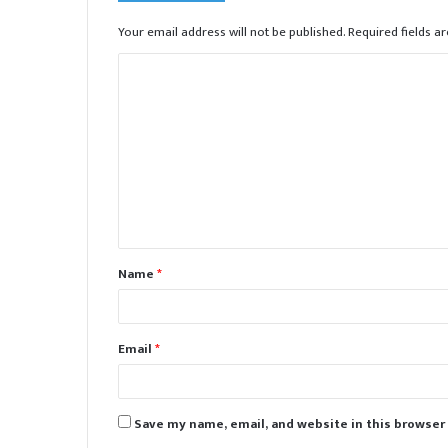
Your email address will not be published.
Required fields 
C
o
m
m
e
n
t
Name
*
*
Email
*
Save my name, email, and website in this browser