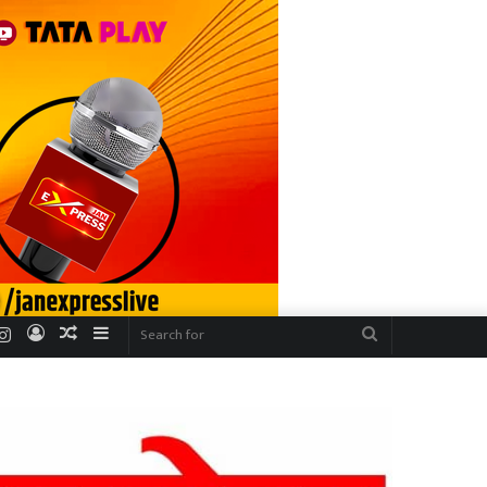
r
uTube
Instagram
Log
Random
Sidebar
Search
In
Article
for