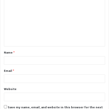
C
o
m
m
e
n
t
Name
*
*
Email
*
Website
Save my name, email, and website in this browser for the next