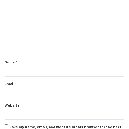
C
o
m
m
e
n
t
Name
*
*
Email
*
Website
Save my name, email, and website in this browser for the next