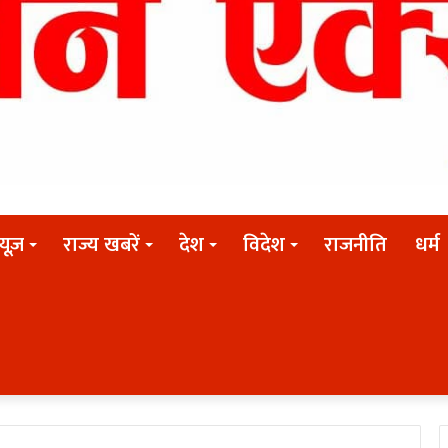
न्यूज़
राज्य खबरें
देश
विदेश
राजनीति
धर्म