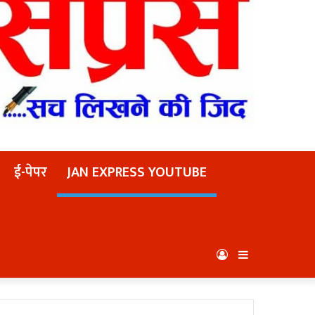
ई-पेपर
JAN EXPRESS YOUTUBE
Log
Sidebar
In