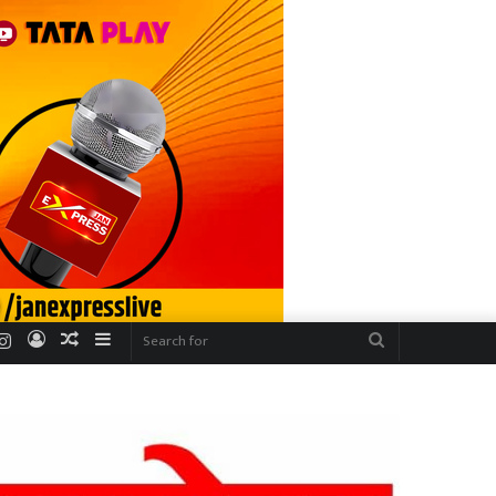
r
uTube
Instagram
Log
Random
Sidebar
Search
In
Article
for