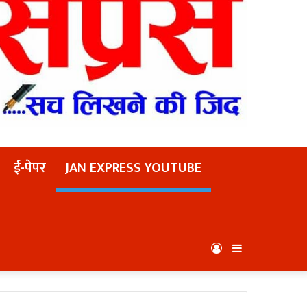
ई-पेपर
JAN EXPRESS YOUTUBE
Log
Sidebar
In