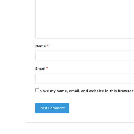
m
m
e
n
t
Name
*
*
Email
*
Save my name, email, and website in this browser