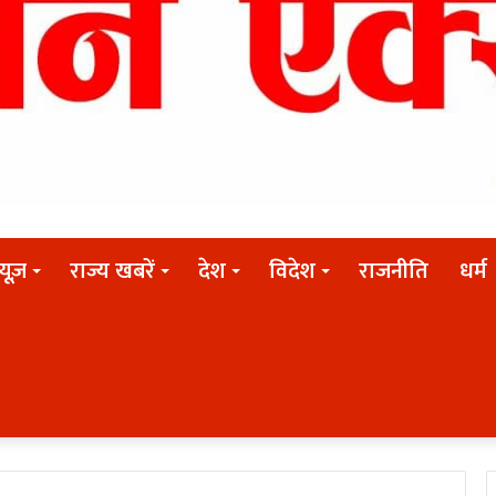
न्यूज़
राज्य खबरें
देश
विदेश
राजनीति
धर्म