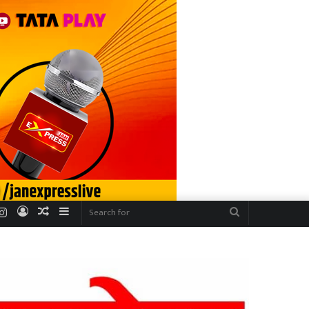
r
uTube
Instagram
Log
Random
Sidebar
Search
In
Article
for