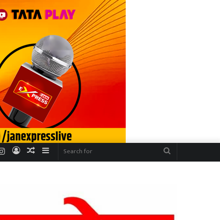
r
uTube
Instagram
Log
Random
Sidebar
Search
In
Article
for