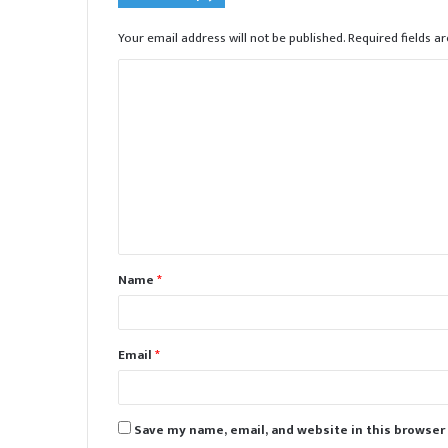
Your email address will not be published.
Required fields 
C
o
m
m
e
n
t
Name
*
*
Email
*
Save my name, email, and website in this browser