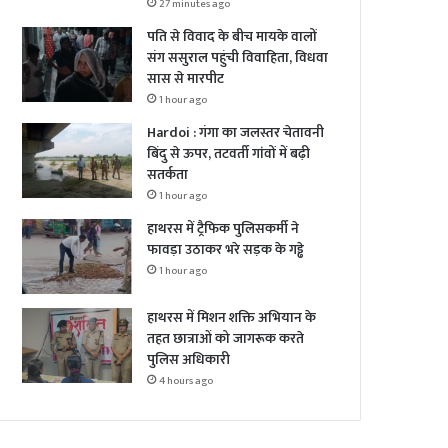
27 minutes ago
पति से विवाद के बीच मायके वालों
संग ससुराल पहुंची विवाहिता, विधवा
सास से मारपीट
1 hour ago
Hardoi : गंगा का जलस्तर चेतावनी
बिंदु से ऊपर, तटवर्ती गांवों में बढ़ी
सतर्कता
1 hour ago
हाथरस में ट्रैफिक पुलिसकर्मी ने
फावड़ा उठाकर भरे सड़क के गड्ढे
1 hour ago
हाथरस में मिशन शक्ति अभियान के
तहत छात्राओं को जागरूक करते
पुलिस अधिकारी
4 hours ago