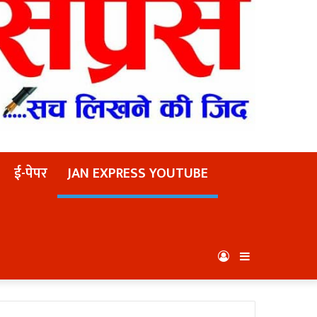
ई-पेपर
JAN EXPRESS YOUTUBE
Log
Sidebar
In