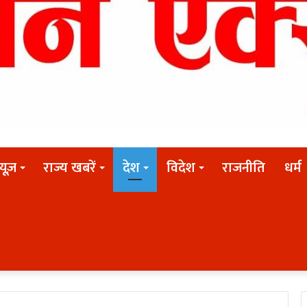
न्यूज़
राज्य खबरें
देश
विदेश
राजनीति
धर्म