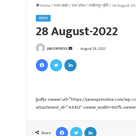
Home
/
राज्य खबरें
/
उत्तर प्रदेश
/
लखीमपुर खीरी
/
28 August-20
वायरल
28 August-2022
JAN EXPRESS
S
August 28, 2022
e
Facebook
Twitter
LinkedIn
n
d
a
n
e
[pdfjs-viewer url=”https://janexpresslive.com/wp
m
attachment_id=”44432″ viewer_width=100% viewer_
a
i
l
Facebook
Twitter
LinkedIn
Share