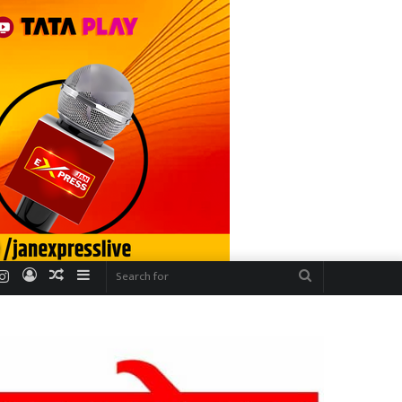
r
uTube
Instagram
Log
Random
Sidebar
Search
In
Article
for