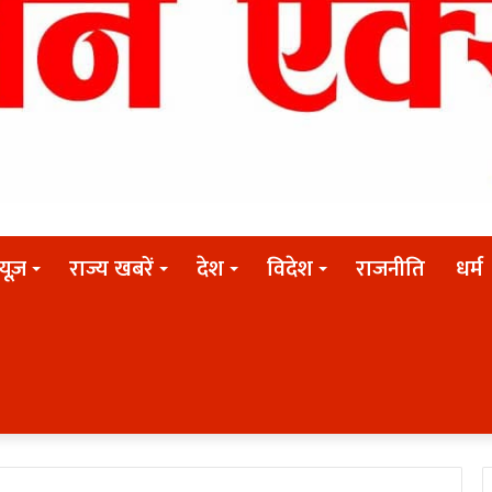
न्यूज़
राज्य खबरें
देश
विदेश
राजनीति
धर्म