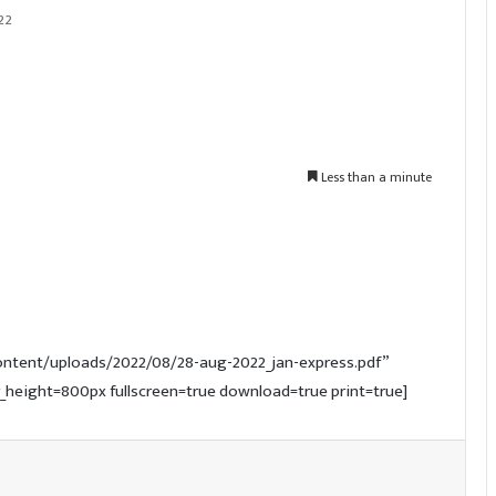
22
Less than a minute
-content/uploads/2022/08/28-aug-2022_jan-express.pdf”
height=800px fullscreen=true download=true print=true]