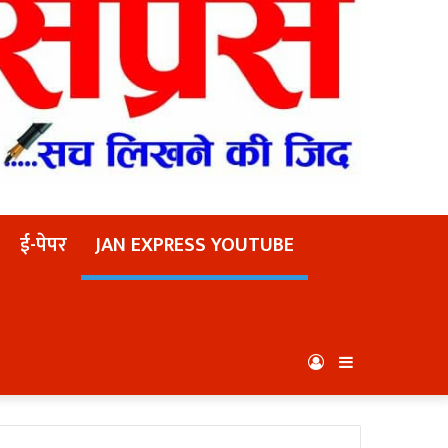
ई-पेपर
JAN EXPRESS YOUTUBE
Log
Sidebar
In