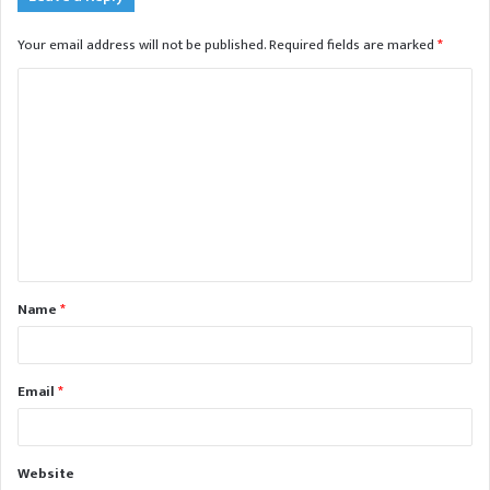
Your email address will not be published.
Required fields are marked
*
C
o
m
m
e
n
t
Name
*
*
Email
*
Website