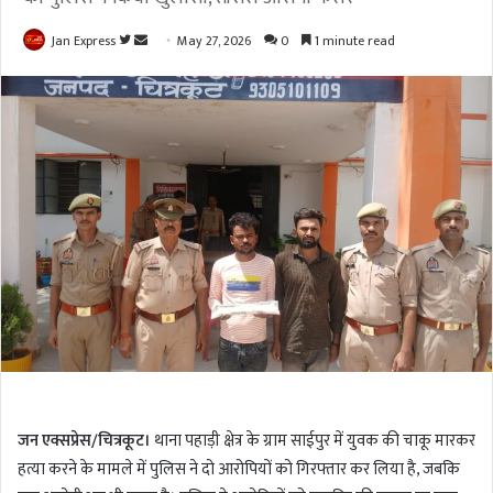
Jan Express
F
S
May 27, 2026
0
1 minute read
o
e
l
n
l
d
o
a
w
n
o
e
n
m
T
a
w
i
i
l
t
t
e
r
जन एक्सप्रेस/चित्रकूट।
थाना पहाड़ी क्षेत्र के ग्राम साईपुर में युवक की चाकू मारकर
हत्या करने के मामले में पुलिस ने दो आरोपियों को गिरफ्तार कर लिया है, जबकि