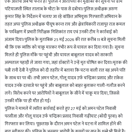
एक आरोपी अब भी फरार है। पुलिस ने आरोपियों को मुखबिर की सूचना पर ग्राम
पटियाजप्ती स्थित तालाब के भीटा के पास से दबोचा।पुलिस अधीक्षक अरुण
कुमार सिंह के निर्देशन में चलाए जा रहे वांछित अभियुक्त गिरफ्तारी अभियान के
तहत अपर पुलिस अधीक्षक पीयूष कान्त राय और क्षेत्राधिकारी राजापुर राज कमल
के पर्यवेक्षण में प्रभारी निरीक्षक निशिकांत राय एवं उनकी टीम ने कार्रवाई को
अंजाम दिया।पुलिस के मुताबिक 25 मई 2026 की रात करीब 11 बजे सूचना मिली
थी कि एक व्यक्ति को चाकू मारकर गंभीर रूप से घायल कर दिया गया है। सूचना
मिलते ही पुलिस मौके पर पहुंची और घायल बाबूलाल यादव को सरकारी
अस्पताल पहाड़ी ले जाया गया, जहां डॉक्टरों ने उन्हें मृत घोषित कर दिया।मृतक की
पत्नी रानी देवी ने पुलिस को दी तहरीर में बताया कि घटना वाली रात वह अपने पति
के साथ घर पर थीं। तभी अमन पटेल, गोलू यादव उर्फ चन्द्रिका प्रसाद और राकेश
यादव उनके दरवाजे पर पहुंचे और बाबूलाल को बाहर बुलाकर गाली-गलौज करने
लगे। विरोध करने पर आरोपियों ने बाबूलाल के सीने में चाकू मार दिया, जिससे
उनकी मौके पर ही मौत हो गई।
पुलिस ने मामले में त्वरित कार्रवाई करते हुए 27 मई को अमन पटेल निवासी
परसौजा और गोलू यादव उर्फ चन्द्रिका प्रसाद निवासी गढ़ीघाट (बरेदी पुरवा) को
गिरफ्तार कर लिया। पूछताछ के दौरान अमन पटेल ने घटना में शामिल होने की
बात स्वीकार की। पुलिस के अनुसार आरोपी के कपड़ों पर खून के धब्बे भी मिले हैं।