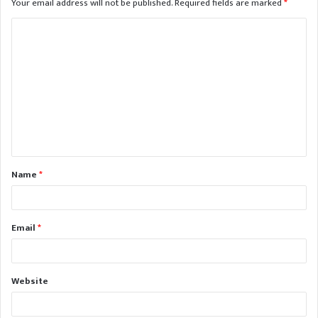
Your email address will not be published.
Required fields are marked
*
C
o
m
m
e
n
t
Name
*
*
Email
*
Website