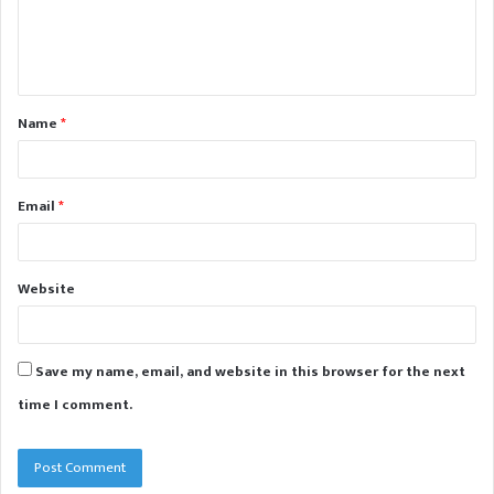
e
n
t
Name
*
*
Email
*
Website
Save my name, email, and website in this browser for the next
time I comment.