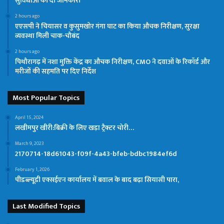
सुविधाओं की दी जानकारी
2 hours ago
एएसपी ने चियासर व कुसुमखोर गंगा घाट का किया औचक निरीक्षण, सुरक्षा
व्यवस्था मिली चाक-चौबंद
2 hours ago
पिथौरागढ़ में नशा मुक्ति केंद्र का औचक निरीक्षण, CMO ने दवाओं के रिकॉर्ड और
मरीजों की सहमति पर दिए निर्देश
Most Popular Topics
April 15, 2024
लखीमपुर खीरी:बिक्री के लिए खड़ा ट्रैक्टर चोरी…
March 9, 2023
2170714-18d61043-f09f-4a43-bfeb-bdbc1984ef6d
February 1, 2026
पीडब्ल्यूडी एक्सईएन कार्यालय में बवाल के बाद बढ़ा सियासी पारा,
Last Modified Topics