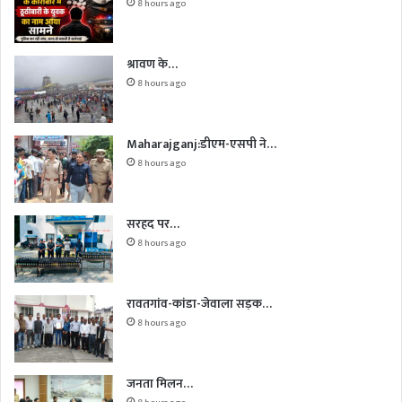
8 hours ago
श्रावण के…
8 hours ago
Maharajganj:डीएम-एसपी ने…
8 hours ago
सरहद पर…
8 hours ago
रावतगांव-कांडा-जेवाला सड़क…
8 hours ago
जनता मिलन…