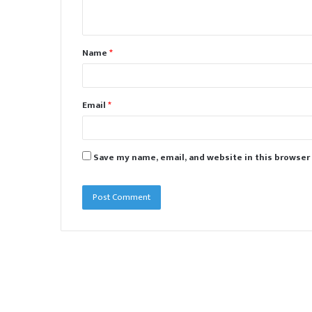
n
t
Name
*
*
Email
*
Save my name, email, and website in this browser