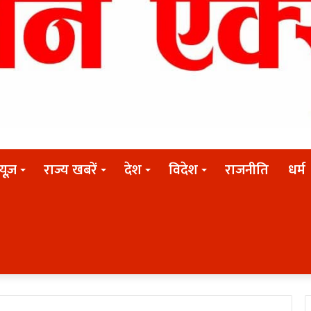
न्यूज़
राज्य खबरें
देश
विदेश
राजनीति
धर्म