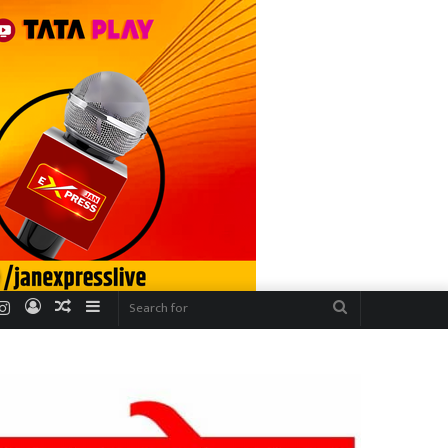
r
uTube
Instagram
Log
Random
Sidebar
Search
In
Article
for