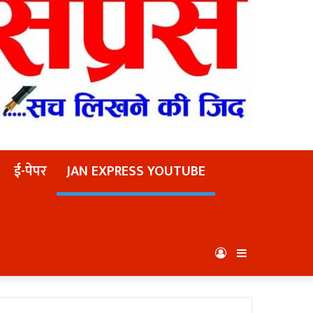
ई-पेपर
JAN EXPRESS YOUTUBE
Log
Sidebar
In