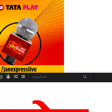
r
uTube
Instagram
Log
Random
Sidebar
Search
In
Article
for