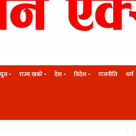
न्यूज़
राज्य खबरें
देश
विदेश
राजनीति
धर्म