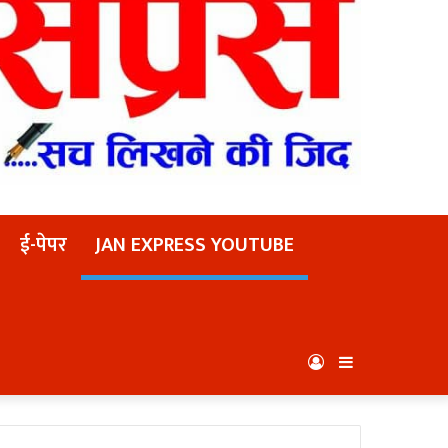
ई-पेपर
JAN EXPRESS YOUTUBE
Log
Sidebar
In