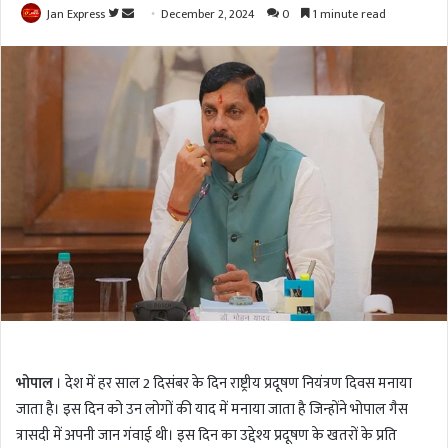
Jan Express
F
S
December 2, 2024
0
1 minute read
o
e
l
n
l
d
o
a
w
n
o
e
n
m
T
a
w
i
i
l
t
t
e
r
भोपाल
। देश में हर साल 2 दिसंबर के दिन राष्ट्रीय प्रदूषण नियंत्रण दिवस मनाया
जाता है। इस दिन को उन लोगों की याद में मनाया जाता है जिन्होंने भोपाल गैस
त्रासदी में अपनी जान गंवाई थी। इस दिन का उद्देश्य प्रदूषण के खतरों के प्रति