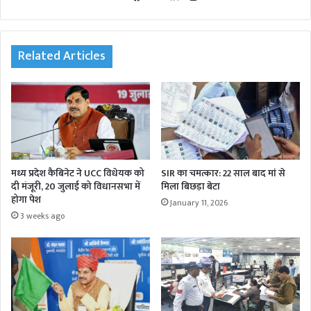
bsi
eb
tte
ked
agr
te
oo
r
In
am
k
Related Articles
मध्य प्रदेश कैबिनेट ने UCC विधेयक को
SIR का चमत्कार: 22 साल बाद मां से
दी मंजूरी, 20 जुलाई को विधानसभा में
मिला बिछड़ा बेटा
होगा पेश
January 11, 2026
3 weeks ago