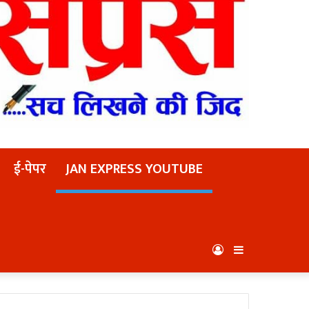
ई-पेपर
JAN EXPRESS YOUTUBE
Log
Sidebar
In