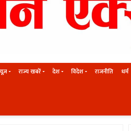
न्यूज़
राज्य खबरें
देश
विदेश
राजनीति
धर्म