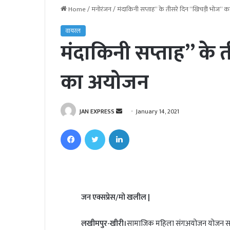
Home
/
मनोरंजन
/
मंदाकिनी सप्ताह” के तीसरे दिन “खिचड़ी भोज” 
वायरल
मंदाकिनी सप्ताह” के 
का अयोजन
JAN EXPRESS
S
January 14, 2021
e
Facebook
Twitter
LinkedIn
n
d
a
n
e
जन एक्सप्रेस/मो खलील |
m
a
i
लखीमपुर-खीरी।
सामाजिक महिला संगअयोजन योजन सदर चौ