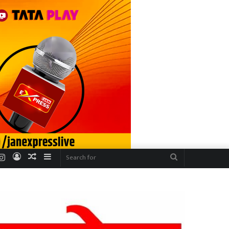
r
uTube
Instagram
Log
Random
Sidebar
Search
In
Article
for