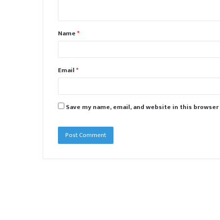
n
t
Name
*
*
Email
*
Save my name, email, and website in this browser