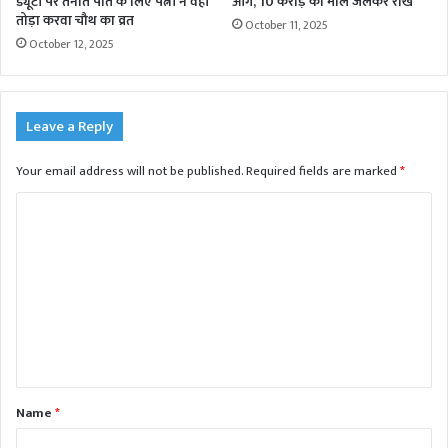
ड्यूटी पर तैनात पति के लिए पत्नी ने वहीं
आग, 10 करोड़ का माल जलकर राख
तोड़ा करवा चौथ का व्रत
October 11, 2025
October 12, 2025
Leave a Reply
Your email address will not be published.
Required fields are marked
*
C
o
m
m
e
n
t
Name
*
*