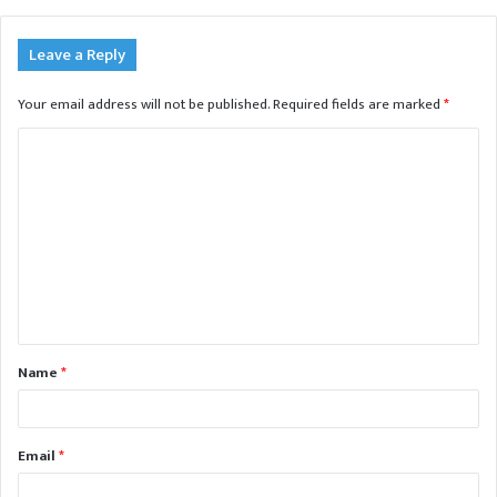
Leave a Reply
Your email address will not be published.
Required fields are marked
*
C
o
m
m
e
n
t
Name
*
*
Email
*