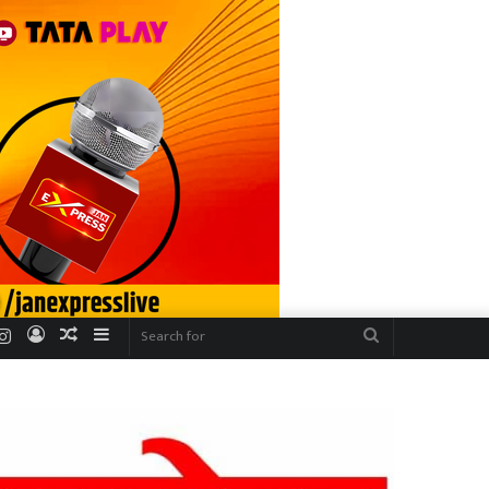
r
uTube
Instagram
Log
Random
Sidebar
Search
In
Article
for