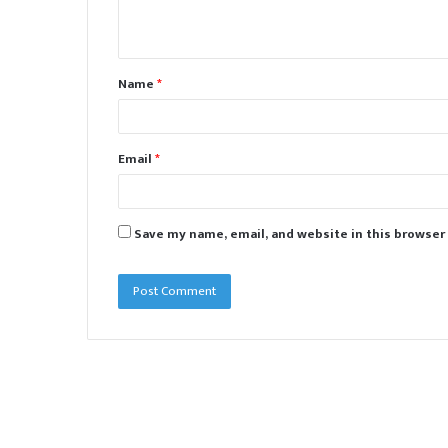
n
t
Name
*
*
Email
*
Save my name, email, and website in this browser