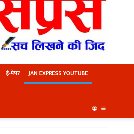
ई-पेपर
JAN EXPRESS YOUTUBE
Log
Sidebar
In