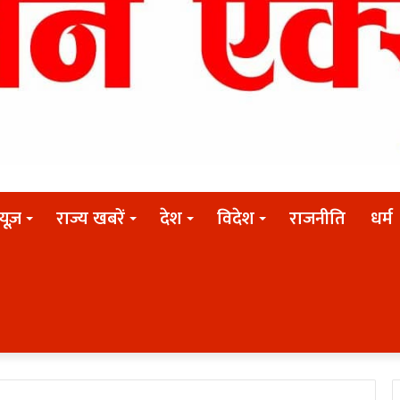
न्यूज़
राज्य खबरें
देश
विदेश
राजनीति
धर्म