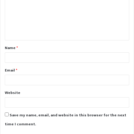
m
m
e
n
t
Name
*
*
Email
*
Website
Save my name, email, and website in this browser for the next
time I comment.