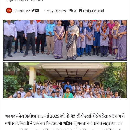
Jan Express
F
S
May 13, 2025
0
1 minute read
o
e
l
n
l
d
o
a
w
n
o
e
n
m
T
a
w
i
i
l
t
t
e
r
जन एक्सप्रेस अयोध्या।
13 मई 2025 को घोषित सीबीएसई बोर्ड परीक्षा परिणाम में
अयोध्या एकेडमी ने एक बार फिर अपनी शैक्षिक गुणवत्ता का परचम लहराया। सत्र