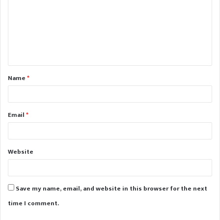
m
m
e
n
t
Name
*
*
Email
*
Website
Save my name, email, and website in this browser for the next
time I comment.