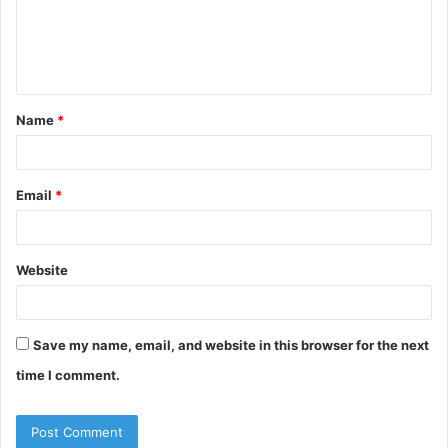
m
e
n
t
Name
*
*
Email
*
Website
Save my name, email, and website in this browser for the next
time I comment.