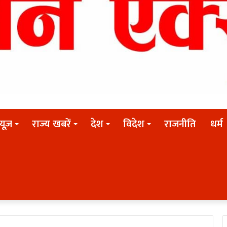
न्यूज़
राज्य खबरें
देश
विदेश
राजनीति
धर्म