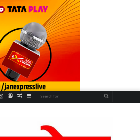
r
uTube
Instagram
Log
Random
Sidebar
Search
In
Article
for