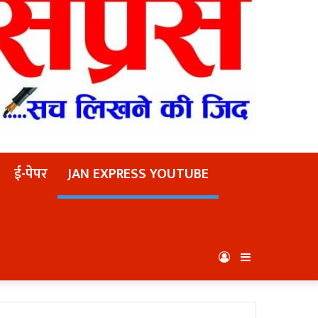
ई-पेपर
JAN EXPRESS YOUTUBE
Log
Sidebar
In