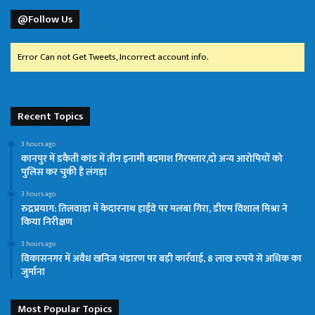
@Follow Us
Error Can not Get Tweets, Incorrect account info.
Recent Topics
3 hours ago
कानपुर में डकैती कांड में तीन इनामी बदमाश गिरफ्तार,दो अन्य आरोपियों को
पुलिस कर चुकी है लंगड़ा
3 hours ago
रुद्रप्रयाग: तिलवाड़ा में केदारनाथ हाईवे पर मलबा गिरा, डीएम विशाल मिश्रा ने
किया निरीक्षण
3 hours ago
विकासनगर में अवैध खनिज भंडारण पर बड़ी कार्रवाई, 8 लाख रुपये से अधिक का
जुर्माना
Most Popular Topics