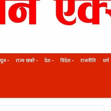
न्यूज़
राज्य खबरें
देश
विदेश
राजनीति
धर्म