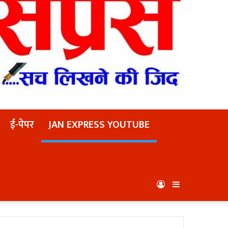
ई-पेपर
JAN EXPRESS YOUTUBE
Log
Sidebar
In