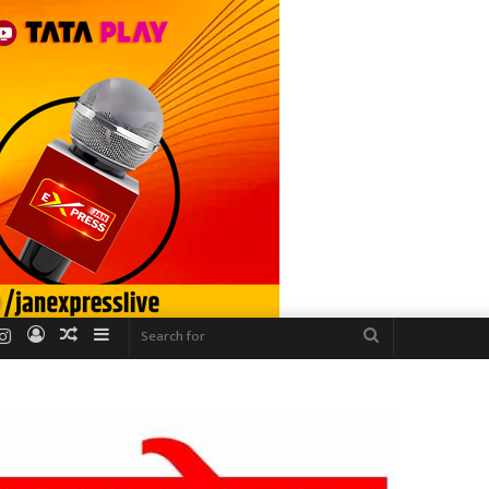
r
uTube
Instagram
Log
Random
Sidebar
Search
In
Article
for