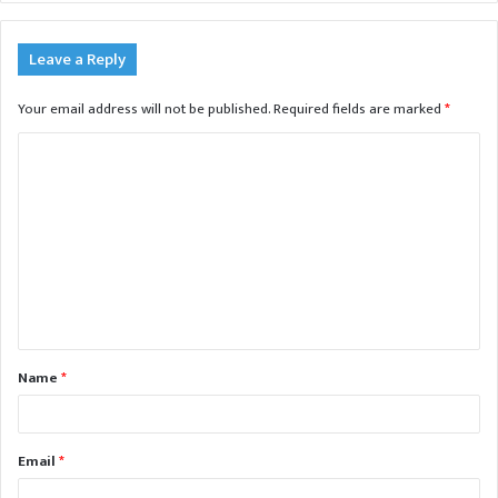
Leave a Reply
Your email address will not be published.
Required fields are marked
*
C
o
m
m
e
n
t
Name
*
*
Email
*