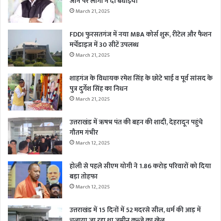
जाने पर लोगों ने दी बधाईयाँ
March 21, 2025
FDDI फुरसतगंज में नया MBA कोर्स शुरू, रीटेल और फैशन
मर्चेंडाइज में 30 सीटें उपलब्ध
March 21, 2025
शाहगंज के विधायक रमेश सिंह के छोटे भाई व पूर्व सांसद के
पुत्र दुर्गेश सिंह का निधन
March 21, 2025
उत्तराखंड में ऋषभ पंत की बहन की शादी, देहरादून पहुंचे
गौतम गंभीर
March 12, 2025
होली से पहले सीएम योगी ने 1.86 करोड़ परिवारों को दिया
बड़ा तोहफा
March 12, 2025
उत्तराखंड में 15 दिनों में 52 मदरसे सील, धर्म की आड़ में
चलाया जा रहा था जमीन कब्जे का खेल