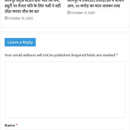
कानपुर सेंट्रल स्टेशन बना प्यार का मंच,
कानपुर में एलएंडटी वेयरहाउस में भीषण
ड्यूटी पर तैनात पति के लिए पत्नी ने वहीं
आग, 10 करोड़ का माल जलकर राख
तोड़ा करवा चौथ का व्रत
October 11, 2025
October 12, 2025
Leave a Reply
Your email address will not be published.
Required fields are marked
*
C
o
m
m
e
n
t
Name
*
*