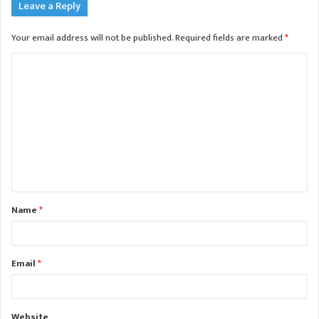
Leave a Reply
Your email address will not be published.
Required fields are marked
*
C
o
m
m
e
n
t
Name
*
*
Email
*
Website